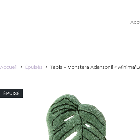
Passer
au
contenu
Acc
Accueil
Épuisés
Tapis – Monstera Adansonii « Minima’L
ÉPUISÉ