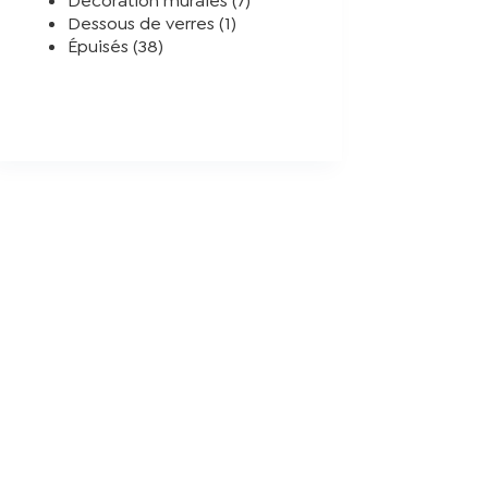
Décoration murales
7
1
produits
Dessous de verres
1
38
produit
Épuisés
38
produits