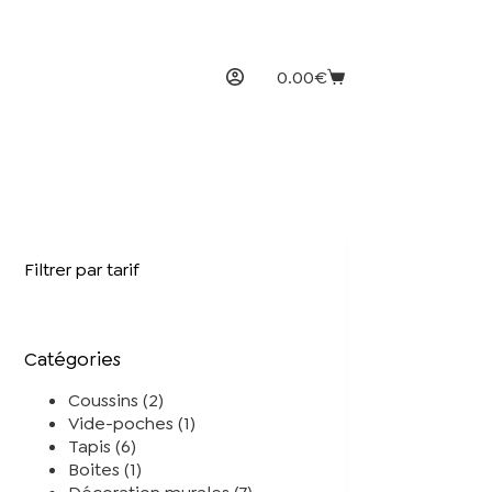
0.00
€
Panier
d’achat
Filtrer par tarif
Catégories
2
Coussins
2
produits
1
Vide-poches
1
6
produit
Tapis
6
produits
1
Boites
1
produit
7