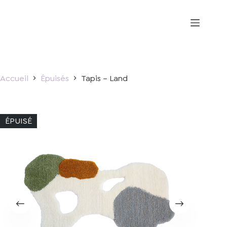
Passer
au
contenu
Accueil
Épuisés
Tapis – Land
ÉPUISÉ