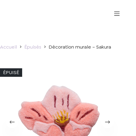
Passer
au
contenu
Accueil
Épuisés
Décoration murale – Sakura
ÉPUISÉ