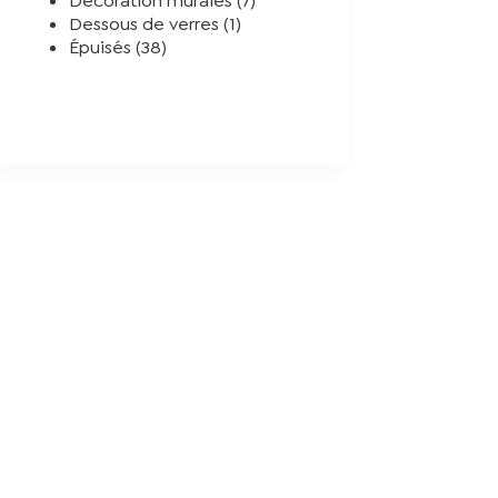
Décoration murales
7
1
produits
Dessous de verres
1
38
produit
Épuisés
38
produits