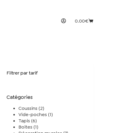
0.00
€
Panier
d’achat
Filtrer par tarif
Catégories
2
Coussins
2
produits
1
Vide-poches
1
6
produit
Tapis
6
produits
1
Boites
1
produit
7