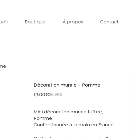
ueil
Boutique
À propos
Contact
mme
Décoration murale – Pomme
19.00
€
30.00
€
Le
Le
prix
prix
initial
actuel
Mini décoration murale tuftée,
était :
est :
Pomme
30.00€.
19.00€.
Confectionnée à la main en France.